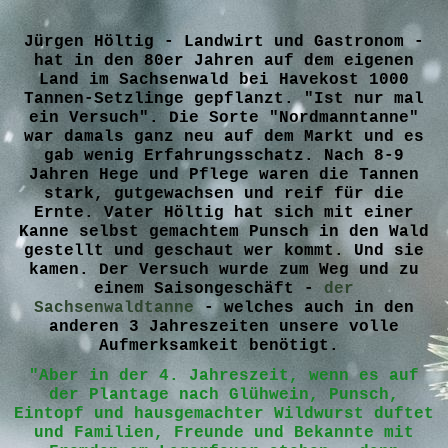
Jürgen Höltig - Landwirt und Gastronom -
hat in den 80er Jahren auf dem eigenen
Land im Sachsenwald bei Havekost 1000
Tannen-Setzlinge gepflanzt. "Ist nur mal
ein Versuch". Die Sorte "Nordmanntanne"
war damals ganz neu auf dem Markt und es
gab wenig Erfahrungsschatz. Nach 8-9
Jahren Hege und Pflege waren die Tannen
stark, gutgewachsen und reif für die
Ernte. Vater Höltig hat sich mit einer
Kanne selbst gemachtem Punsch in den Wald
gestellt und geschaut wer kommt. Und sie
kamen. Der Versuch wurde zum Weg und zu
einem Saisongeschäft -
der
Sachsenwaldtanne
- welches auch in den
anderen 3 Jahreszeiten unsere volle
Aufmerksamkeit benötigt.
"Aber in der 4. Jahreszeit, wenn es auf
der Plantage nach Glühwein, Punsch,
Eintopf und hausgemachter Wildwurst duftet
und Familien, Freunde und Bekannte mit