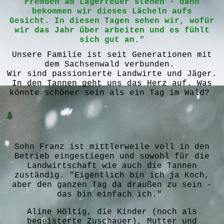
Fremden am Lagerfeuer stehen - dann
bekommen wir dieses Lächeln aufs
Gesicht.
In diesen Tagen sehen wir, wofür
wir das Jahr über arbeiten und es fühlt
sich gut an."
Unsere Familie ist seit Generationen mit
dem Sachsenwald verbunden.
Wir sind passionierte
Landwirte und
Jäger.
In den Tannen geht uns das Herz auf. Was
könnte schöner sein als ein Tag im Wald?
Sohn Franz ist mittlerweile voll in den
Betrieb eingestiegen und sowohl für die
Landwirtschaft wie auch die Tannen
zuständig. "Eigentlich bin ich ja Koch,
aber den ganzen Tag da draußen zu sein -
das bin einfach ich."
Aline Höltig, die Kinder (noch als
begeisterte Zuschauer), Mutter und